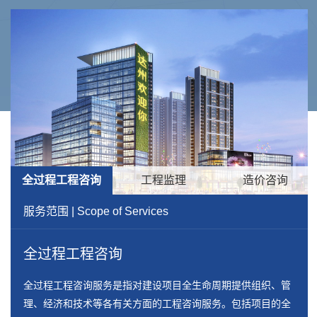
全过程工程咨询
工程监理
造价咨询
服务范围
|
Scope of Services
全过程工程咨询
全过程工程咨询服务是指对建设项目全生命周期提供组织、管
理、经济和技术等各有关方面的工程咨询服务。包括项目的全