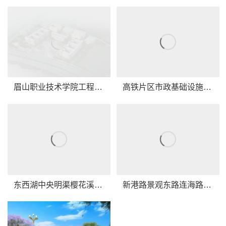
眉山职业技术学院工程建设项目
高铁片区市政基础设施配套项目
东西湖中央明渠樱花溪公园周边景观建设工程
新港路景观东路连海路道路工程