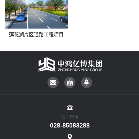
莲花湖片区道路工程项目
公司电话
028-85083288