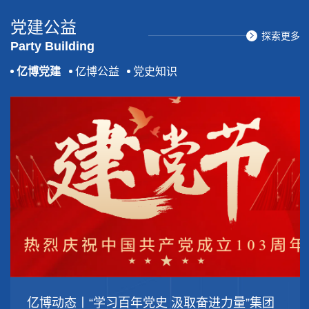
党建公益
探索更多
Party Building
亿博党建
亿博公益
党史知识
亿博动态丨“学习百年党史 汲取奋进力量”集团