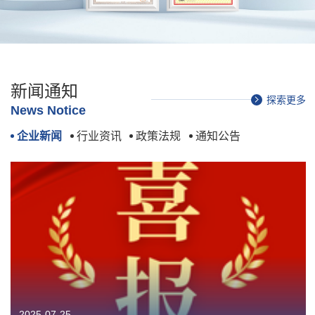
新闻通知
探索更多
News Notice
企业新闻
行业资讯
政策法规
通知公告
2025-07-25