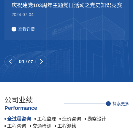
庆祝建党103周年主题党日活动之党史知识竞赛
2024-07-04
查看详情
01
/
07
公司业绩
探索更多
Performance
全过程咨询
工程监理
造价咨询
勘察设计
工程咨询
交通检测
工程测绘