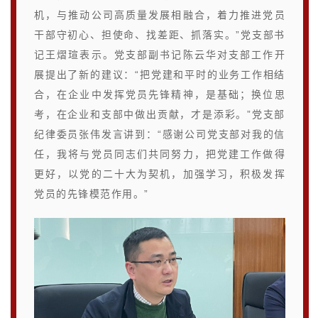
机，与推动公司高质量发展相融合，着力推进党员
干部守初心、担使命、找差距、抓落实。”党支部书
记王熠瑄表示。党支部副书记陈云华对支部工作开
展提出了新的建议：“把党建和平时的业务工作相结
合，在企业中发挥党员先锋精神，是基础；换位思
考，在企业和支部中做出贡献，才是添彩。”党支部
纪律委员张伟发言讲到：“感谢公司党支部对我的信
任，我将与党员同志们共同努力，把党建工作做得
更好，以党的二十大为契机，加强学习，积极发挥
党员的先锋模范作用。”