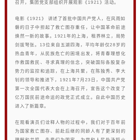
召开，集团党支部组织开展观影《1921》活动。
电影《1921》 讲述了首批中国共产党人，在风雨如
磐的日子中担起了救亡图存重任，让中国革命前途
焕然一新的故事。1921年的上海，租界林立，局势
剑拔弩张。13位来自五湖四海，平均年龄仅28岁的
热血青年，从民族危亡的困境出发，将青春理想化
作救国救民、寻求真理的信念，突破国际各股复杂
势力的监控和追踪，在上海共聚，在陈独秀、李大
钊的领导和推进下，1921年7月23日，中国共产党
第一次全国代表大会在上海召开，宣告这个改变了
亿万国民前途命运的政党正式成立。自此中国历史
进入了新篇章。
在观看演员们诠释人物的过程中，我们对于百年前
为国家救亡图存、前赴后继的同龄人有了更深刻的
理解和共鸣。先辈们为国家、为党和人民赴汤蹈火