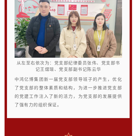
从左至右依次为：党支部纪律委员张伟、党支部书
记王熠瑄、党支部副书记陈云华
中鸿亿博集团新一届党支部领导班子的产生，优化
了党支部的整体素质和结构，为进一步推进党支部
的党建工作注入了新的活力，为党支部的发展提供
了强有力的组织保证。