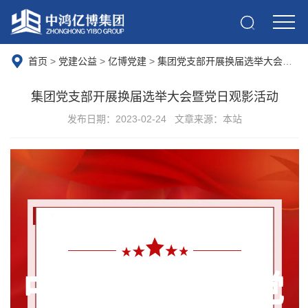
首页
>
党建公益
>
亿博党建
>
集团党支部开展换届选举大会暨党日观影活动
集团党支部开展换届选举大会暨党日观影活动
发布日期：2023-02-24
文章来源：本站
中鸿亿博集团党