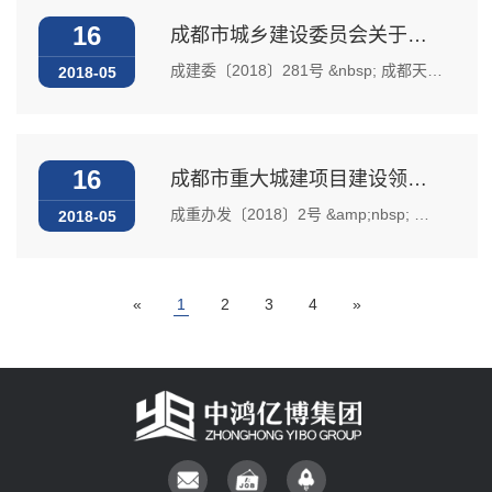
16
成都市城乡建设委员会关于加强房屋建筑和市政基础设施工程汛期安全生产工作的通知
成建委〔2018〕281号 &nbsp; 成都天府新区、成都高新区、各区（市）县建设行政主管部门，市安监站、市质监站，在蓉建设、监理、施工等有关单位： 当前，我市即将进入汛期，建筑施工生产安全事故多发易发。为贯彻省地质灾害应急办《四川省2018年度地质灾害防治方案》（川地灾指办...
2018-05
16
成都市重大城建项目建设领导小组办公室等四家关于印发《成都市中心城区建设项目开工统筹及占道施工管理实施细则》的通知
成重办发〔2018〕2号 &amp;nbsp; 成都天府新区、成都高新区管委会，有关区（市）县政府，市政府有关部门，有关单位： 为进一步加强和规范占用、挖掘城市道路施工管理，保障城市道路设施的完好和安全，提高城市道路运行效率，持续改善城市环境和面貌，市重大办、市轨道办、市治理办、市治堵...
2018-05
«
1
2
3
4
»