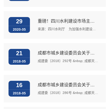
29
重磅！四川水利建设市场主体“重点关注对象”主要依据和监管措施公布
来源：四川水利厅 为加强水利建设市场监督管理，对不良行为市场主体采取差异化监管措施，我厅研究制定了《四川省水利建设市场主体“重点关注对象名单”管理办法（征求意见稿）》。 对象：本办法所称水利建设市场主体，是指参与水利建设活动的勘察、设计、施工、监理、监测、咨询、招标代理、质量...
2020-05
21
成都市城乡建设委员会关于加强中心城区高 中考期间房屋建筑和市政基础设施工程施工噪声管理的通知
成建委〔2018〕292号 &nbsp; 成都天府新区、成都市高新区、各区（市）县建设主管部门，市安监站、市质监站，在蓉各建设、监理、施工单位： 为保证我市2018年高考、中考工作顺利进行，为广大考生创造良好的考试环境，根据《成都市建设施工现场管理条例》，现将中心城区高、中考期...
2018-05
16
成都市城乡建设委员会关于印发全市重大工程和民生工程文明施工专项整治行动方案的通知
成建委〔2018〕286号 &nbsp; 成都天府新区、成都高新区、各区（市）县建设行政主管部门，市质监站、市安监站，各有关单...
2018-05